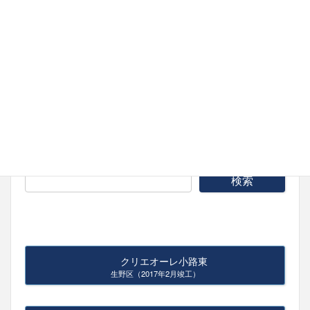
おしらせ
Ｆ不動産－グランヴィションのオフィシャ
ルホームページをオープンしました!
2020-11-30
ホームページ内検索
クリエオーレ小路東
生野区（2017年2月竣工）