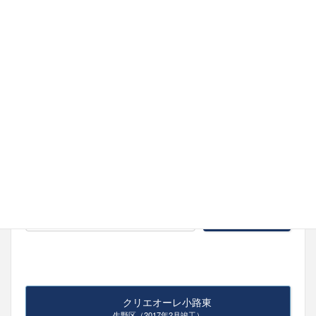
おしらせ
Ｆ不動産－グランヴィションのオフィシャ
ルホームページをオープンしました!
2020-11-30
ホームページ内検索
クリエオーレ小路東
生野区（2017年2月竣工）