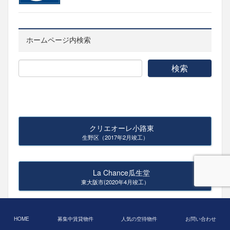
ホームページ内検索
クリエオーレ小路東
生野区（2017年2月竣工）
La Chance瓜生堂
東大阪市(2020年4月竣工）
LaChance生駒本町
HOME
募集中賃貸物件
人気の空待物件
お問い合わせ
生駒市（2022年フルリノベーション）