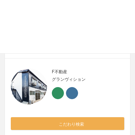
02【LaChance瓜生堂（ラシャンス瓜生堂）】大阪
府東大阪市(2020年4月竣工)新築マンション
【過去のコーディネート物件】103 LaChance瓢
箪山Annex 東大阪市客坊町 フルリノベーション
F不動産
グランヴィション
こだわり検索