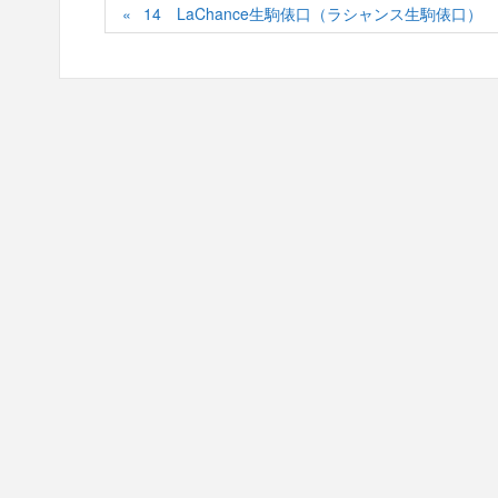
14 LaChance生駒俵口（ラシャンス生駒俵口） 