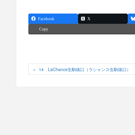
Facebook
X
Copy
14 LaChance生駒俵口（ラシャンス生駒俵口） 