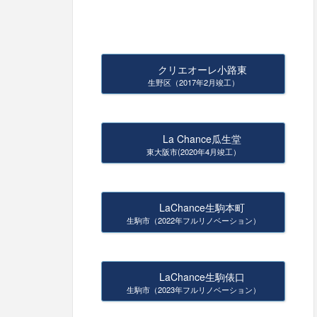
クリエオーレ小路東
生野区（2017年2月竣工）
La Chance瓜生堂
東大阪市(2020年4月竣工）
LaChance生駒本町
生駒市（2022年フルリノベーション）
LaChance生駒俵口
生駒市（2023年フルリノベーション）