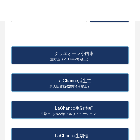
クリエオーレ小路東
生野区（2017年2月竣工）
La Chance瓜生堂
東大阪市(2020年4月竣工）
LaChance生駒本町
生駒市（2022年フルリノベーション）
LaChance生駒俵口