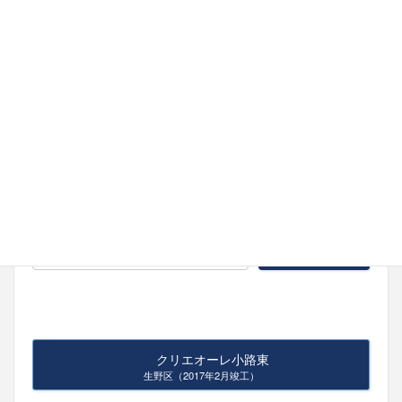
おしらせ
Ｆ不動産－グランヴィションのオフィシャ
ルホームページをオープンしました!
2020-11-30
ホームページ内検索
クリエオーレ小路東
生野区（2017年2月竣工）